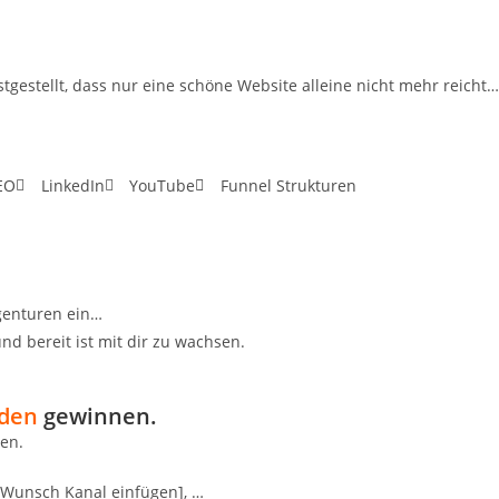
estellt, dass nur eine schöne Website alleine nicht mehr reicht…
EO
LinkedIn
YouTube
Funnel Strukturen
Agenturen ein…
nd bereit ist mit dir zu wachsen.
nden
gewinnen.
en.
n Wunsch Kanal einfügen], …