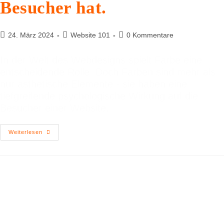
Besucher hat.
24. März 2024
Website 101
0 Kommentare
In der Welt des Webdesigns spielt Farbe eine
entscheidende Rolle. Doch Farben sind mehr als
nur ästhetische Elemente - sie haben eine
tiefgreifende psychologische Wirkung auf die
Besucher einer Website.…
Weiterlesen