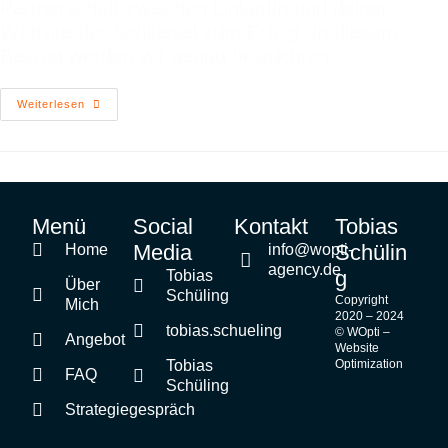
Partnerschaft zwischen LinkedIn und deiner
Website der Schlüssel zum Erfolg. In diesem
Beitrag werden wir genau beleuchten,…
Weiterlesen
Menü
Social
Kontakt
Tobias
Media
Schülin
Home
info@wopti-
agency.de
g
Tobias
Über
Schüling
Copyright
Mich
2020 – 2024
tobias.schueling
© WOpti –
Angebot
Website
Tobias
Optimization
FAQ
Schüling
Strategiegespräch